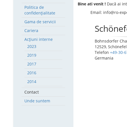
Bine ati venit !
Dacă ai int
Politica de
Email:
info@ro-exp
confidențialitate
Gama de servicii
Schönef
Cariera
Acțiuni interne
Bohnsdorfer Cha
2023
12529, Schönefe
Telefon
+49-30-6
2019
Germania
2017
2016
2014
Contact
Unde suntem