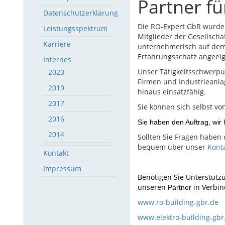
Partner fü
Datenschutzerklärung
Die RO-Expert GbR wurde 
Leistungsspektrum
Mitglieder der Gesellsch
Karriere
unternehmerisch auf dem 
Erfahrungsschatz angeeig
Internes
Unser Tätigkeitsschwerpun
2023
Firmen und Industrieanla
2019
hinaus einsatzfähig.
2017
Sie können sich selbst v
2016
Sie haben den Auftrag, wir 
2014
Sollten Sie Fragen haben 
bequem über unser
Kont
Kontakt
Impressum
Benötigen Sie Unterstütz
unseren
in Verbin
Partner
www.ro-building-gbr.de
www.elektro-building-gbr