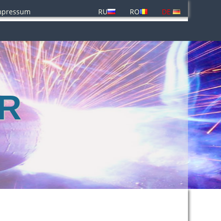
mpressum
RU
RO
DE
bR