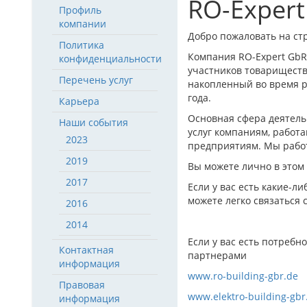
RO-Expert
Профиль
компании
Добро пожаловать на ст
Политика
Компания RO-Expert GbR 
конфиденциальности
участников товариществ
Перечень услуг
накопленный во время р
года.
Карьера
Основная сфера деятель
Наши события
услуг компаниям, работ
2023
предприятиям. Мы работ
2019
Вы можете лично в этом
2017
Если у вас есть какие-л
можете легко связаться
2016
2014
Если у вас есть потребно
Контактная
партнерами
информация
www.ro-building-gbr.de
Правовая
www.elektro-building-gbr
информация