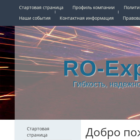
Стартовая страница
Профиль компании
Полити
Наши события
Контактная информация
Правов
RO-Ex
Гибкость, надежн
Добро по
Стартовая
страница