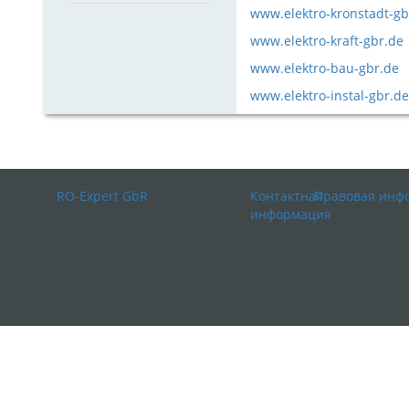
www.elektro-kronstadt-gb
www.elektro-kraft-gbr.de
www.elektro-bau-gbr.de
www.elektro-instal-gbr.de
RO-Expert GbR
Контактная
Правовая инф
информация